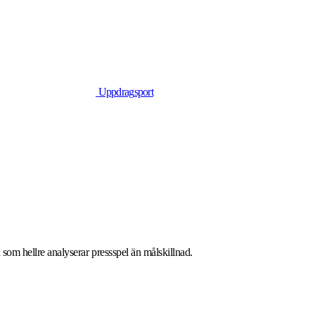
Uppdrag
sport
 som hellre analyserar pressspel än målskillnad.