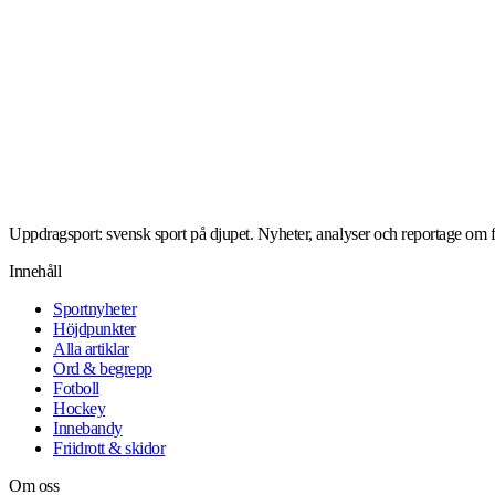
Uppdragsport: svensk sport på djupet. Nyheter, analyser och reportage om fo
Innehåll
Sportnyheter
Höjdpunkter
Alla artiklar
Ord & begrepp
Fotboll
Hockey
Innebandy
Friidrott & skidor
Om oss