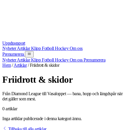
Uppdrag
sport
Nyheter
Artiklar
Klipp
Fotboll
Hockey
Om oss
Prenumerera
Nyheter
Artiklar
Klipp
Fotboll
Hockey
Om oss
Prenumerera
Hem
/
Artiklar
/
Friidrott & skidor
Friidrott & skidor
Från Diamond League till Vasaloppet — bana, hopp och längdspår när
det gäller som mest.
0 artiklar
Inga artiklar publicerade i denna kategori ännu.
Tillbaka till alla artiklar