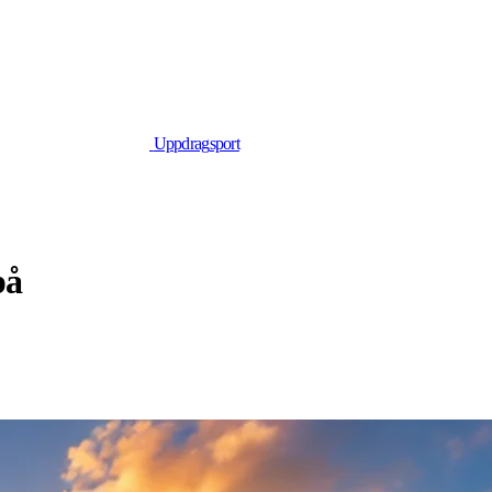
Uppdrag
sport
på