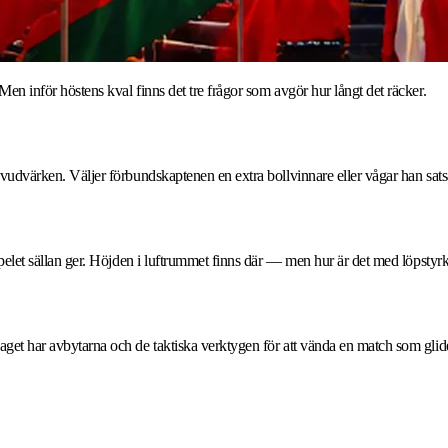
Men inför höstens kval finns det tre frågor som avgör hur långt det räcker.
huvudvärken. Väljer förbundskaptenen en extra bollvinnare eller vågar han satsa
gaspelet sällan ger. Höjden i luftrummet finns där — men hur är det med löpstyr
laget har avbytarna och de taktiska verktygen för att vända en match som glid