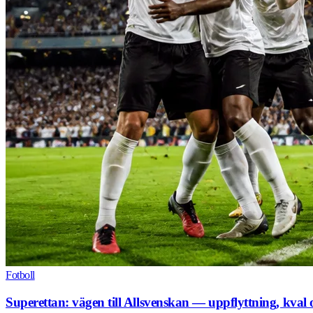
Fotboll
Superettan: vägen till Allsvenskan — uppflyttning, kval 