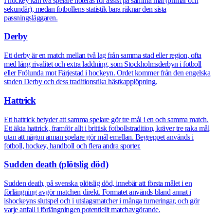
I hockey kan två spelare noteras för assist på samma mål (primär och
sekundär), medan fotbollens statistik bara räknar den sista
passningsläggaren.
Derby
Ett derby är en match mellan två lag från samma stad eller region, ofta
med lång rivalitet och extra laddning, som Stockholmsderbyn i fotboll
eller Frölunda mot Färjestad i hockeyn. Ordet kommer från den engelska
staden Derby och dess traditionsrika hästkapplöpning.
Hattrick
Ett hattrick betyder att samma spelare gör tre mål i en och samma match.
Ett äkta hattrick, framför allt i brittisk fotbollstradition, kräver tre raka mål
utan att någon annan spelare gör mål emellan. Begreppet används i
fotboll, hockey, handboll och flera andra sporter.
Sudden death (plötslig död)
Sudden death, på svenska plötslig död, innebär att första målet i en
förlängning avgör matchen direkt. Formatet används bland annat i
ishockeyns slutspel och i utslagsmatcher i många turneringar, och gör
varje anfall i förlängningen potentiellt matchavgörande.