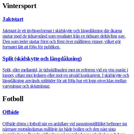
Vintersport
Jaktstart
Jaktstart är ett tävlingsformat i skidskytte och längdåkning där åkarna
startar med de tidsavstånd som resultatet från en tidigare deltävling gav.
Den som leder startar först och först över mållinjen vinner, vilket gör
formatet lätt att följa för publiken.
Split (skidskytte och längdåkning)
Split, eller mellantid, är tidsskillnaden mot en referens vid en viss punkt i
loppet, oftast mot ledaren eller mot en utvald konkurrent. I skidskytte och
längdåkning används splittider för att följa hur ett lopp utvecklas mellan
varvningar och skjutningar.
Fotboll
Offside
Offside döms i fotboll när en anfallare vid passningstillfället befinner sig
närmare motståndarnas mållinje än både bollen och den näst sista