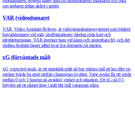
motståndaren. Regeln gäller bara på motståndarens planhalva och bara
om spelaren deltar aktivt i spelet.
VAR (videodomare)
VAR, Video Assistant Referee, är videogranskningssystemet som hjälper
huvuddomaren vid mål, straffsituationer, direkta röda kort och
identitetsmisstag. VAR ingriper bara vid klara och uppenbara fel, och det
slutliga beslutet ligger alltid kvar hos domaren på planen.
xG (förväntade mål)
xG, expected goals, är ett statistiskt mått på hur många mål ett lag eller en
spelare borde ha gjort utifrån chansernas kvalitet. Varje avslut får ett värde
mellan 0 och 1 baserat på avstånd, vinkel och situation. Ett xG på 0,5
betyder att ett sådant läge i snitt blir mål varannan gång.