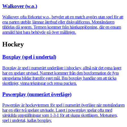
Walkover (w.o.)
Walkover, ofta förkortat w.o., betyder att en match avgörs utan spel för att
ena parten uteblir, lämnar återbud eller diskvalificeras. Motståndaren
tilldelas då segern. Termen kommer från hästkapplöpning, där en ensam
anmäld häst bara behövde gå över mållinjen.
Hockey
Boxplay (spel i undertal)
Boxplay är spel i numerärt underläge i ishockey, alltså när det egna laget
har en spelare utvisad. Namnet kommer från den boxformation de fyra
utespelarna bildar framför eget mål. Bra boxplay handlar om att täcka
skottlinjer, vinna tekningar och rensa pucken.
Powerplay (numerärt överläge)
Powerplay är hockeytermen för spel i numerärt överläge när motståndaren
har en eller två spelare utvisade. Laget i powerplay spelar ofta med
särskilda uppställningar som 1-3-1 för att skapa skottlägen. Motsatsen,
spel i undertal, kallas boxplay.