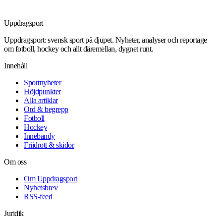
Uppdrag
sport
Uppdragsport: svensk sport på djupet. Nyheter, analyser och reportage
om fotboll, hockey och allt däremellan, dygnet runt.
Innehåll
Sportnyheter
Höjdpunkter
Alla artiklar
Ord & begrepp
Fotboll
Hockey
Innebandy
Friidrott & skidor
Om oss
Om Uppdragsport
Nyhetsbrev
RSS-feed
Juridik