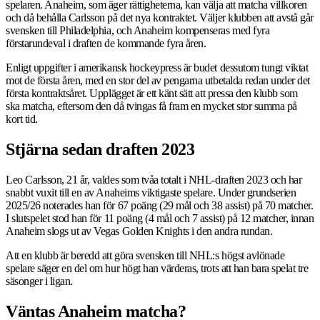
spelaren. Anaheim, som äger rättigheterna, kan välja att matcha villkoren
och då behålla Carlsson på det nya kontraktet. Väljer klubben att avstå går
svensken till Philadelphia, och Anaheim kompenseras med fyra
förstarundeval i draften de kommande fyra åren.
Enligt uppgifter i amerikansk hockeypress är budet dessutom tungt viktat
mot de första åren, med en stor del av pengarna utbetalda redan under det
första kontraktsåret. Upplägget är ett känt sätt att pressa den klubb som
ska matcha, eftersom den då tvingas få fram en mycket stor summa på
kort tid.
Stjärna sedan draften 2023
Leo Carlsson, 21 år, valdes som tvåa totalt i NHL-draften 2023 och har
snabbt vuxit till en av Anaheims viktigaste spelare. Under grundserien
2025/26 noterades han för 67 poäng (29 mål och 38 assist) på 70 matcher.
I slutspelet stod han för 11 poäng (4 mål och 7 assist) på 12 matcher, innan
Anaheim slogs ut av Vegas Golden Knights i den andra rundan.
Att en klubb är beredd att göra svensken till NHL:s högst avlönade
spelare säger en del om hur högt han värderas, trots att han bara spelat tre
säsonger i ligan.
Väntas Anaheim matcha?