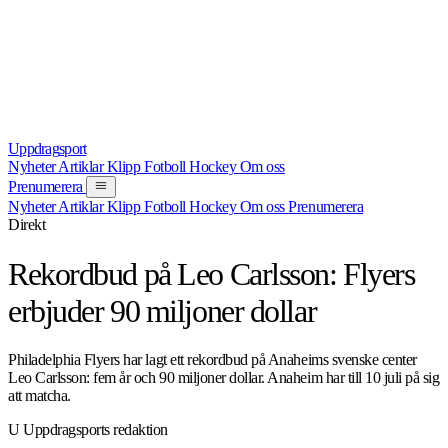
Uppdrag
sport
Nyheter
Artiklar
Klipp
Fotboll
Hockey
Om oss
Prenumerera
Nyheter
Artiklar
Klipp
Fotboll
Hockey
Om oss
Prenumerera
Direkt
NYHET
HOCKEY
5 JULI 2026
Rekordbud på Leo Carlsson: Flyers
erbjuder 90 miljoner dollar
Philadelphia Flyers har lagt ett rekordbud på Anaheims svenske center
Leo Carlsson: fem år och 90 miljoner dollar. Anaheim har till 10 juli på sig
att matcha.
U
Uppdragsports redaktion