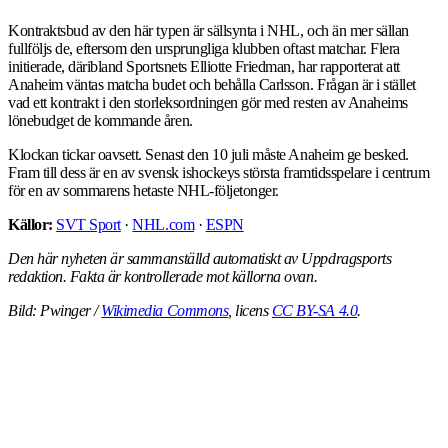
Kontraktsbud av den här typen är sällsynta i NHL, och än mer sällan
fullföljs de, eftersom den ursprungliga klubben oftast matchar. Flera
initierade, däribland Sportsnets Elliotte Friedman, har rapporterat att
Anaheim väntas matcha budet och behålla Carlsson. Frågan är i stället
vad ett kontrakt i den storleksordningen gör med resten av Anaheims
lönebudget de kommande åren.
Klockan tickar oavsett. Senast den 10 juli måste Anaheim ge besked.
Fram till dess är en av svensk ishockeys största framtidsspelare i centrum
för en av sommarens hetaste NHL-följetonger.
Källor:
SVT Sport
·
NHL.com
·
ESPN
Den här nyheten är sammanställd automatiskt av Uppdragsports
redaktion. Fakta är kontrollerade mot källorna ovan.
Bild: Pwinger /
Wikimedia Commons
, licens
CC BY-SA 4.0
.
ALLA NYHETER