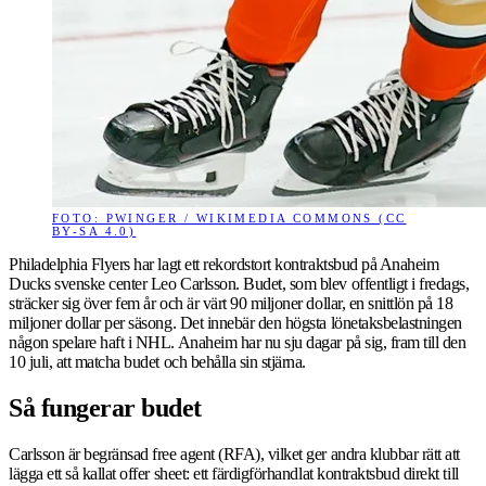
FOTO: PWINGER / WIKIMEDIA COMMONS (CC
BY-SA 4.0)
Philadelphia Flyers har lagt ett rekordstort kontraktsbud på Anaheim
Ducks svenske center Leo Carlsson. Budet, som blev offentligt i fredags,
sträcker sig över fem år och är värt 90 miljoner dollar, en snittlön på 18
miljoner dollar per säsong. Det innebär den högsta lönetaksbelastningen
någon spelare haft i NHL. Anaheim har nu sju dagar på sig, fram till den
10 juli, att matcha budet och behålla sin stjärna.
Så fungerar budet
Carlsson är begränsad free agent (RFA), vilket ger andra klubbar rätt att
lägga ett så kallat offer sheet: ett färdigförhandlat kontraktsbud direkt till