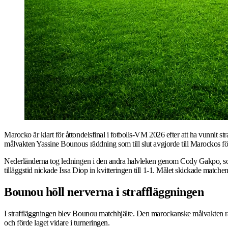
Marocko är klart för åttondelsfinal i fotbolls-VM 2026 efter att ha vunnit 
målvakten Yassine Bounous räddning som till slut avgjorde till Marockos fö
Nederländerna tog ledningen i den andra halvleken genom Cody Gakpo, som t
tilläggstid nickade Issa Diop in kvitteringen till 1-1. Målet skickade matchen
Bounou höll nerverna i straffläggningen
I straffläggningen blev Bounou matchhjälte. Den marockanske målvakten räd
och förde laget vidare i turneringen.