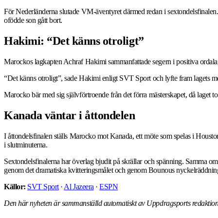
För Nederländerna slutade VM-äventyret därmed redan i sextondelsfinalen. G
ofödde son gått bort.
Hakimi: “Det känns otroligt”
Marockos lagkapten Achraf Hakimi sammanfattade segern i positiva ordalag
“Det känns otroligt”, sade Hakimi enligt SVT Sport och lyfte fram lagets ment
Marocko bär med sig självförtroende från det förra mästerskapet, då laget 
Kanada väntar i åttondelen
I åttondelsfinalen ställs Marocko mot Kanada, ett möte som spelas i Housto
i slutminuterna.
Sextondelsfinalerna har överlag bjudit på skrällar och spänning. Samma 
genom det dramatiska kvitteringsmålet och genom Bounous nyckelräddning 
Källor:
SVT Sport
·
Al Jazeera
·
ESPN
Den här nyheten är sammanställd automatiskt av Uppdragsports redaktion.