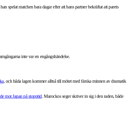
 spelat matchen bara dagar efter att hans partner bekräftat att parets
framgångarna inte var en engångshändelse.
ika
, och båda lagen kommer alltså till mötet med färska minnen av dramatik
rde mot Japan på stopptid
. Marockos seger skriver in sig i den raden, både