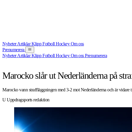
Nyheter
Artiklar
Klipp
Fotboll
Hockey
Om oss
Prenumerera
Nyheter
Artiklar
Klipp
Fotboll
Hockey
Om oss
Prenumerera
NYHET
FOTBOLL
30 JUNI 2026
Marocko slår ut Nederländerna på stra
Marocko vann straffläggningen med 3-2 mot Nederländerna och är vidare till
U
Uppdragsports redaktion