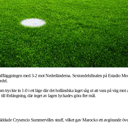
straffläggningen med 3-2 mot Nederländerna. Sextondelsfinalen på Estadio Mont
rdel.
ryckte in 1-0 i ett läge där det holländska laget såg ut att vara på väg m
 till förlängning, där inget av lagen lyckades göra fler mål.
dade Crysencio Summervilles straff, vilket gav Marocko ett avgörande överta