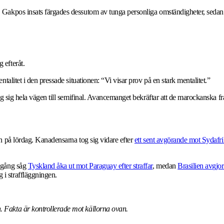
akpos insats färgades dessutom av tunga personliga omständigheter, sedan han
 efteråt.
alitet i den pressade situationen: “Vi visar prov på en stark mentalitet.”
tog sig hela vägen till semifinal. Avancemanget bekräftar att de marockanska 
n på lördag. Kanadensarna tog sig vidare efter
ett sent avgörande mot Sydafr
omgång såg
Tyskland åka ut mot Paraguay efter straffar
, medan
Brasilien avgjo
i straffläggningen.
 Fakta är kontrollerade mot källorna ovan.