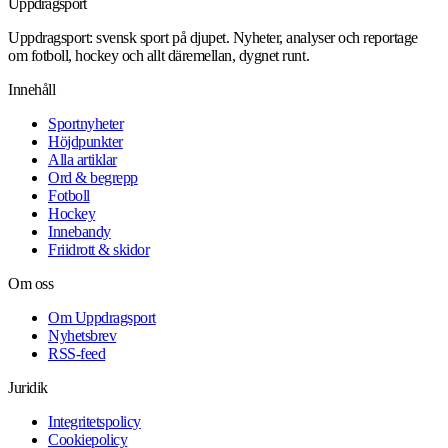
Uppdrag
sport
Uppdragsport: svensk sport på djupet. Nyheter, analyser och reportage
om fotboll, hockey och allt däremellan, dygnet runt.
Innehåll
Sportnyheter
Höjdpunkter
Alla artiklar
Ord & begrepp
Fotboll
Hockey
Innebandy
Friidrott & skidor
Om oss
Om Uppdragsport
Nyhetsbrev
RSS-feed
Juridik
Integritetspolicy
Cookiepolicy