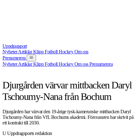
Uppdrag
sport
Nyheter
Artiklar
Klipp
Fotboll
Hockey
Om oss
Prenumerera
Nyheter
Artiklar
Klipp
Fotboll
Hockey
Om oss
Prenumerera
NYHET
FOTBOLL
2 JULI 2026
Djurgården värvar mittbacken Daryl
Tschoumy-Nana från Bochum
Djurgården har värvat den 19-årige tysk-kamerunske mittbacken Daryl
Tschoumy-Nana från VfL Bochums akademi. Försvararen har skrivit på
ett kontrakt till 2030.
U
Uppdragsports redaktion