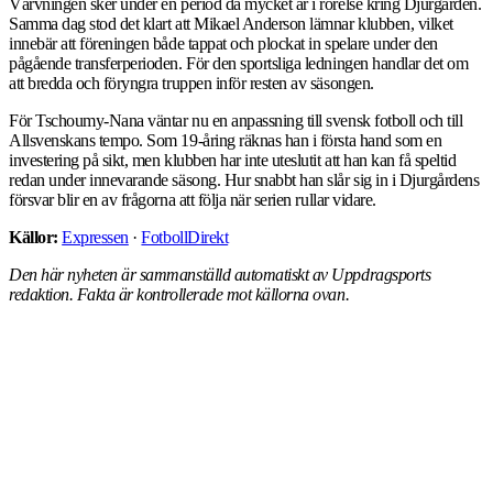
Värvningen sker under en period då mycket är i rörelse kring Djurgården.
Samma dag stod det klart att Mikael Anderson lämnar klubben, vilket
innebär att föreningen både tappat och plockat in spelare under den
pågående transferperioden. För den sportsliga ledningen handlar det om
att bredda och föryngra truppen inför resten av säsongen.
För Tschoumy-Nana väntar nu en anpassning till svensk fotboll och till
Allsvenskans tempo. Som 19-åring räknas han i första hand som en
investering på sikt, men klubben har inte uteslutit att han kan få speltid
redan under innevarande säsong. Hur snabbt han slår sig in i Djurgårdens
försvar blir en av frågorna att följa när serien rullar vidare.
Källor:
Expressen
·
FotbollDirekt
Den här nyheten är sammanställd automatiskt av Uppdragsports
redaktion. Fakta är kontrollerade mot källorna ovan.
ALLA NYHETER