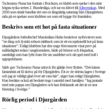
Tschoumy-Nana har fostrats i Bochum, en klubb som spelar i den näst
högsta tyska serien 2. Bundesliga, och tar nu klivet till
Allsvenskan
. Med
2030 som slutår handlar det om en långsiktig satsning från Djurgårdens
sida på en spelare som klubben ser som ett bygge för framtiden.
Beskrivs som ett hot på fasta situationer
Djurgårdens fotbollschef Maximilian Hahn beskriver nyförvärvet som
“en lång och fysiskt robust mittback som är ett exceptionellt hot på fasta
situationer”. Enligt klubben har den unge försvararen visat prov på
målfarlighet redan i ungdomsåren, både på hörnor och frisparkar,
samtidigt som han lyfts fram för sin snabbhet och sitt spel med boll i
uppspelsfasen.
Själv gav Tschoumy-Nana uttryck för glädje över flytten. “Det känns
fantastiskt att få skriva på för Djurgården. Ett av de största lagen i Sverige
och jag är väldigt glad över att vara här”, säger han enligt Djurgården.
Han berättar också att beslutet togs i samråd med familjen: “Jag pratade
med min pappa om Djurgården och han förklarade att det är en stor
förening i Sverige.”
Rörlig period i Djurgården