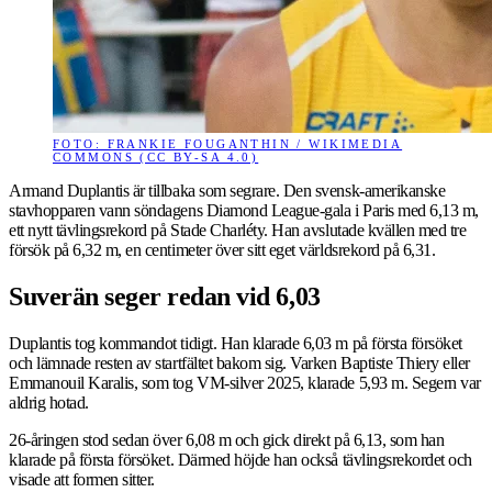
FOTO: FRANKIE FOUGANTHIN / WIKIMEDIA
COMMONS (CC BY-SA 4.0)
Armand Duplantis är tillbaka som segrare. Den svensk-amerikanske
stavhopparen vann söndagens Diamond League-gala i Paris med 6,13 m,
ett nytt tävlingsrekord på Stade Charléty. Han avslutade kvällen med tre
försök på 6,32 m, en centimeter över sitt eget världsrekord på 6,31.
Suverän seger redan vid 6,03
Duplantis tog kommandot tidigt. Han klarade 6,03 m på första försöket
och lämnade resten av startfältet bakom sig. Varken Baptiste Thiery eller
Emmanouil Karalis, som tog VM-silver 2025, klarade 5,93 m. Segern var
aldrig hotad.
26-åringen stod sedan över 6,08 m och gick direkt på 6,13, som han
klarade på första försöket. Därmed höjde han också tävlingsrekordet och
visade att formen sitter.