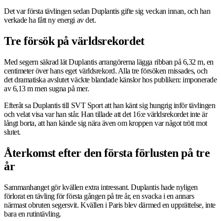
Det var första tävlingen sedan Duplantis gifte sig veckan innan, och han
verkade ha fått ny energi av det.
Tre försök på världsrekordet
Med segern säkrad lät Duplantis arrangörerna lägga ribban på 6,32 m, en
centimeter över hans eget världsrekord. Alla tre försöken missades, och
det dramatiska avslutet väckte blandade känslor hos publiken: imponerade
av 6,13 m men sugna på mer.
Efteråt sa Duplantis till SVT Sport att han känt sig hungrig inför tävlingen
och velat visa var han står. Han tillade att det 16:e världsrekordet inte är
långt borta, att han kände sig nära även om kroppen var något trött mot
slutet.
Återkomst efter den första förlusten på tre
år
Sammanhanget gör kvällen extra intressant. Duplantis hade nyligen
förlorat en tävling för första gången på tre år, en svacka i en annars
närmast obruten segersvit. Kvällen i Paris blev därmed en upprättelse, inte
bara en rutintävling.