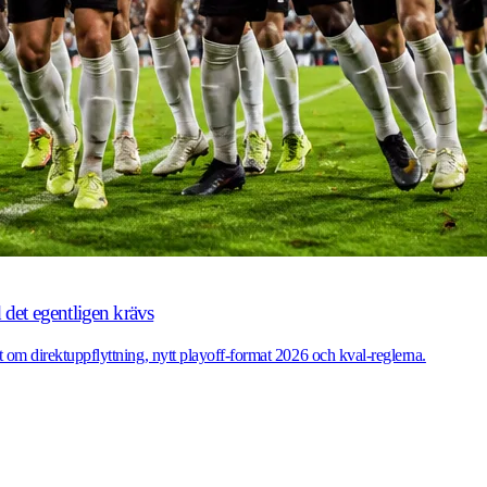
 det egentligen krävs
lt om direktuppflyttning, nytt playoff-format 2026 och kval-reglerna.