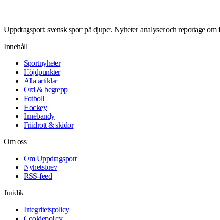
Uppdragsport: svensk sport på djupet. Nyheter, analyser och reportage om fo
Innehåll
Sportnyheter
Höjdpunkter
Alla artiklar
Ord & begrepp
Fotboll
Hockey
Innebandy
Friidrott & skidor
Om oss
Om Uppdragsport
Nyhetsbrev
RSS-feed
Juridik
Integritetspolicy
Cookiepolicy