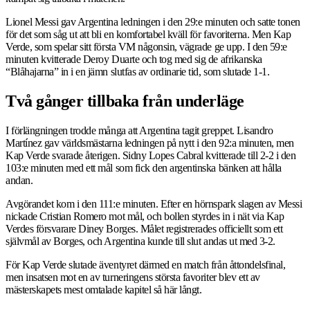
Lionel Messi gav Argentina ledningen i den 29:e minuten och satte tonen
för det som såg ut att bli en komfortabel kväll för favoriterna. Men Kap
Verde, som spelar sitt första VM någonsin, vägrade ge upp. I den 59:e
minuten kvitterade Deroy Duarte och tog med sig de afrikanska
“Blåhajarna” in i en jämn slutfas av ordinarie tid, som slutade 1-1.
Två gånger tillbaka från underläge
I förlängningen trodde många att Argentina tagit greppet. Lisandro
Martínez gav världsmästarna ledningen på nytt i den 92:a minuten, men
Kap Verde svarade återigen. Sidny Lopes Cabral kvitterade till 2-2 i den
103:e minuten med ett mål som fick den argentinska bänken att hålla
andan.
Avgörandet kom i den 111:e minuten. Efter en hörnspark slagen av Messi
nickade Cristian Romero mot mål, och bollen styrdes in i nät via Kap
Verdes försvarare Diney Borges. Målet registrerades officiellt som ett
självmål av Borges, och Argentina kunde till slut andas ut med 3-2.
För Kap Verde slutade äventyret därmed en match från åttondelsfinal,
men insatsen mot en av turneringens största favoriter blev ett av
mästerskapets mest omtalade kapitel så här långt.