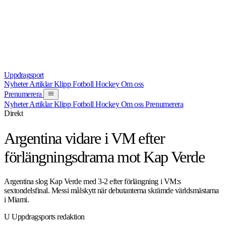
Uppdrag
sport
Nyheter
Artiklar
Klipp
Fotboll
Hockey
Om oss
Prenumerera
Nyheter
Artiklar
Klipp
Fotboll
Hockey
Om oss
Prenumerera
Direkt
NYHET
FOTBOLL
4 JULI 2026
Argentina vidare i VM efter
förlängningsdrama mot Kap Verde
Argentina slog Kap Verde med 3-2 efter förlängning i VM:s
sextondelsfinal. Messi målskytt när debutanterna skrämde världsmästarna
i Miami.
U
Uppdragsports redaktion