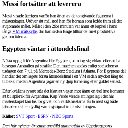
Messi fortsätter att leverera
Messi visade återigen varför han är en av de tongivande figurerna i
mästerskapet. Utöver sitt mål stod han för hörnan som ledde fram till det
avgörande målet. Målet i den 29:e minuten var ännu ett kapitel i hans
långa
VM-målskytte
, där han sedan länge tillhör de mest produktiva
genom tiderna.
Egypten väntar i åttondelsfinal
Nästa uppgift för Argentina blir Egypten, som tog sig vidare efter att ha
besegrat Australien på straffar. Den matchen spelas enligt spelschemat
tisdagen den 7 juli på Mercedes-Benz Stadium i Atlanta. För Egyptens del
handlar det om lagets första åttondelsfinal i ett VM sedan mycket lång tid
tillbaka, medan Argentina jagar en ny djup turnering efter guldet senast.
Efter kvällens rysare står det klart att vägen mot ännu en titel inte kommer
att bli spikrak för Argentina. Kap Verde visade att inget lag i det här
mästerskapet kan tas för givet, och världsmästarna får ta med sig både
lättnaden och en tydlig varningssignal in i fortsättningen.
Källor:
SVT Sport
·
ESPN
·
NBC Sports
Den här nyheten är sammanställd automatiskt av Uppdragsports