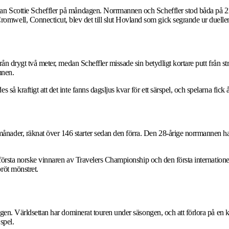
an Scottie Scheffler på måndagen. Norrmannen och Scheffler stod båda på 21 u
mwell, Connecticut, blev det till slut Hovland som gick segrande ur duelle
från drygt två meter, medan Scheffler missade sin betydligt kortare putt från s
mnen.
 så kraftigt att det inte fanns dagsljus kvar för ett särspel, och spelarna fic
nader, räknat över 146 starter sedan den förra. Den 28-årige norrmannen har
den första norske vinnaren av Travelers Championship och den första internatio
röt mönstret.
vägen. Världsettan har dominerat touren under säsongen, och att förlora på en 
spel.