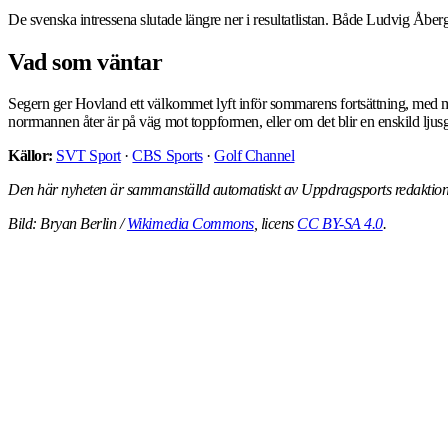
De svenska intressena slutade längre ner i resultatlistan. Både Ludvig Åberg 
Vad som väntar
Segern ger Hovland ett välkommet lyft inför sommarens fortsättning, med ma
norrmannen åter är på väg mot toppformen, eller om det blir en enskild ljusg
Källor:
SVT Sport
·
CBS Sports
·
Golf Channel
Den här nyheten är sammanställd automatiskt av Uppdragsports redaktion.
Bild: Bryan Berlin /
Wikimedia Commons
, licens
CC BY-SA 4.0
.
ALLA NYHETER