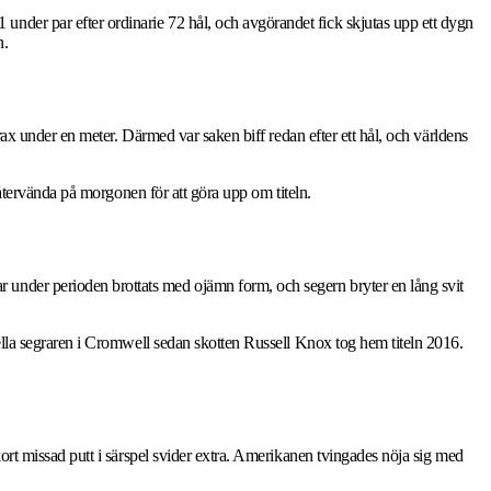
nder par efter ordinarie 72 hål, och avgörandet fick skjutas upp ett dygn
n.
trax under en meter. Därmed var saken biff redan efter ett hål, och världens
k återvända på morgonen för att göra upp om titeln.
 under perioden brottats med ojämn form, och segern bryter en lång svit
nella segraren i Cromwell sedan skotten Russell Knox tog hem titeln 2016.
kort missad putt i särspel svider extra. Amerikanen tvingades nöja sig med