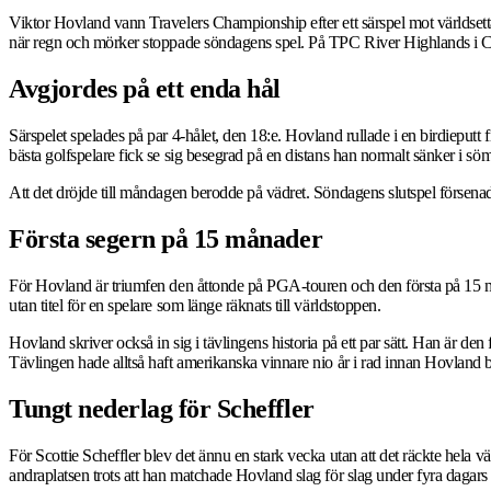
Viktor Hovland vann Travelers Championship efter ett särspel mot världsett
när regn och mörker stoppade söndagens spel. På TPC River Highlands i Cro
Avgjordes på ett enda hål
Särspelet spelades på par 4-hålet, den 18:e. Hovland rullade i en birdieputt 
bästa golfspelare fick se sig besegrad på en distans han normalt sänker i sö
Att det dröjde till måndagen berodde på vädret. Söndagens slutspel försenades
Första segern på 15 månader
För Hovland är triumfen den åttonde på PGA-touren och den första på 15 må
utan titel för en spelare som länge räknats till världstoppen.
Hovland skriver också in sig i tävlingens historia på ett par sätt. Han är 
Tävlingen hade alltså haft amerikanska vinnare nio år i rad innan Hovland b
Tungt nederlag för Scheffler
För Scottie Scheffler blev det ännu en stark vecka utan att det räckte hela 
andraplatsen trots att han matchade Hovland slag för slag under fyra dagars 