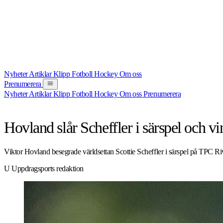
Nyheter
Artiklar
Klipp
Fotboll
Hockey
Om oss
Prenumerera
Nyheter
Artiklar
Klipp
Fotboll
Hockey
Om oss
Prenumerera
NYHET
GOLF
29 JUNI 2026
Hovland slår Scheffler i särspel och 
Viktor Hovland besegrade världsettan Scottie Scheffler i särspel på TPC R
U
Uppdragsports redaktion