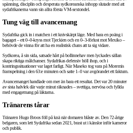
spänning, disciplin och desperata sydkoreanska inhopp slutade med att
sydafrikanerna vann sin allra första VM-sextondel.
Tung väg till avancemang
Sydafrika gick in i matchen i ett knivskärpt läge. Med bara en poäng i
bagaget – ett 0–0-kryss mot Tjeckien och en 0–3-förlust mot Mexiko –
behövde de vinna för att ha en realistisk chans att ta sig vidare.
Sydkorea, å sin sida, satsade hårt på bollinnehav men lyckades sällan
skapa riktiga målchanser. Sydafrikas defensiv höll ihop, och i
kontringssituationer var laget farligt. När Maseko tog vara på Moremis
framspelning i den 63:e minuten och satte 1–0 var avgörandet ett faktum.
Avancemanget handlade om mer än bara ett resultat. Det var 20 minuter
av sista halvlek där varje minut räknades – svettiga, nervösa och fyllda
med engagemang på läktarna.
Tränarens tårar
Tränaren Hugo Broos föll på knä när domaren blåste av. Den 72-årige
belgaren, som lett Sydafrika sedan 2021, brast ut i känslor inför kameror
och publik.