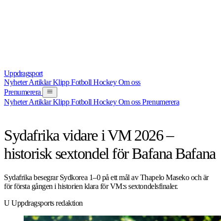
Uppdrag
sport
Nyheter
Artiklar
Klipp
Fotboll
Hockey
Om oss
Prenumerera
Nyheter
Artiklar
Klipp
Fotboll
Hockey
Om oss
Prenumerera
NYHET
FOTBOLL
25 JUNI 2026
Sydafrika vidare i VM 2026 –
historisk sextondel för Bafana Bafana
Sydafrika besegrar Sydkorea 1–0 på ett mål av Thapelo Maseko och är
för första gången i historien klara för VM:s sextondelsfinaler.
U
Uppdragsports redaktion