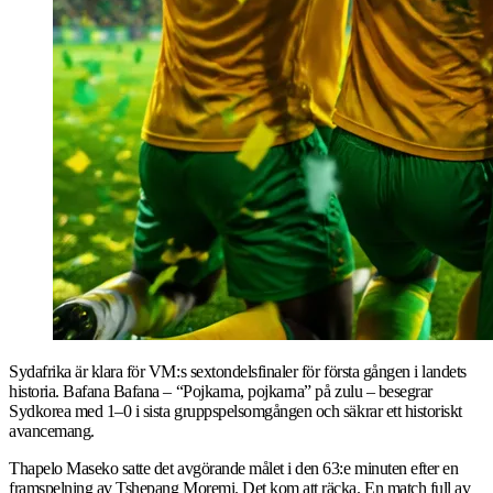
Sydafrika är klara för VM:s sextondelsfinaler för första gången i landets
historia. Bafana Bafana – “Pojkarna, pojkarna” på zulu – besegrar
Sydkorea med 1–0 i sista gruppspelsomgången och säkrar ett historiskt
avancemang.
Thapelo Maseko satte det avgörande målet i den 63:e minuten efter en
framspelning av Tshepang Moremi. Det kom att räcka. En match full av