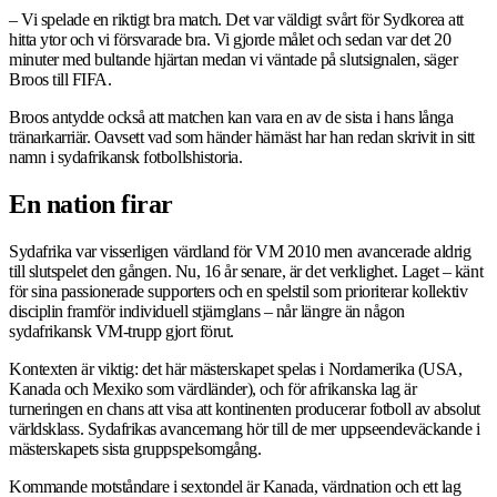
– Vi spelade en riktigt bra match. Det var väldigt svårt för Sydkorea att
hitta ytor och vi försvarade bra. Vi gjorde målet och sedan var det 20
minuter med bultande hjärtan medan vi väntade på slutsignalen, säger
Broos till FIFA.
Broos antydde också att matchen kan vara en av de sista i hans långa
tränarkarriär. Oavsett vad som händer härnäst har han redan skrivit in sitt
namn i sydafrikansk fotbollshistoria.
En nation firar
Sydafrika var visserligen värdland för VM 2010 men avancerade aldrig
till slutspelet den gången. Nu, 16 år senare, är det verklighet. Laget – känt
för sina passionerade supporters och en spelstil som prioriterar kollektiv
disciplin framför individuell stjärnglans – når längre än någon
sydafrikansk VM-trupp gjort förut.
Kontexten är viktig: det här mästerskapet spelas i Nordamerika (USA,
Kanada och Mexiko som värdländer), och för afrikanska lag är
turneringen en chans att visa att kontinenten producerar fotboll av absolut
världsklass. Sydafrikas avancemang hör till de mer uppseendeväckande i
mästerskapets sista gruppspelsomgång.
Kommande motståndare i sextondel är Kanada, värdnation och ett lag